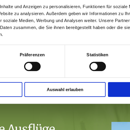
Wir 
nhalte und Anzeigen zu personalisieren, Funktionen für soziale
sind
Website zu analysieren. Außerdem geben wir Informationen zu I
r soziale Medien, Werbung und Analysen weiter. Unsere Partner
kön
 Daten zusammen, die Sie ihnen bereitgestellt haben oder die s
n.
Für 
Tobe
und 
Präferenzen
Statistiken
Auswahl erlauben
e Ausflüge