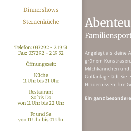
Dinnershows
Abenteu
Sternenküche
Familienspor
Telefon: 037292 - 2 19 51
Angelegt als kleine 
Fax: 037292 - 2 19 52
grünem Kunstrasen,
Öffnungszeit:
Milchkännchen und 
Küche
Golfanlage lädt Sie 
11 Uhr bis 21 Uhr
Hindernissen Ihre G
Restaurant
So bis Do
Ein ganz besondere
von 11 Uhr bis 22 Uhr
Fr und Sa
von 11 Uhr bis 01 Uhr