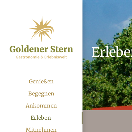
Zum
Inhalt
springen
Erleb
Genießen
Begegnen
Ankommen
Erleben
Mitnehmen