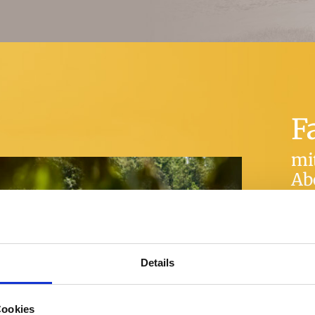
F
mi
Ab
Auf 
Scha
beob
Details
Stre
Stre
Cookies